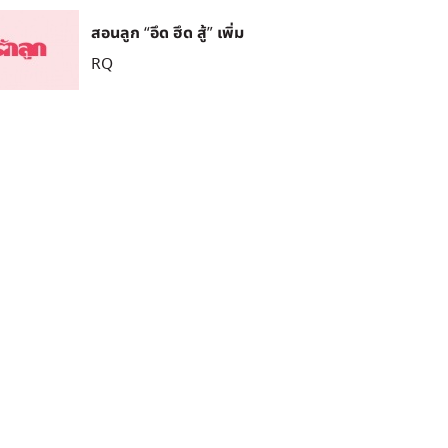
สอนลูก “อึด ฮึด สู้” เพิ่ม
RQ