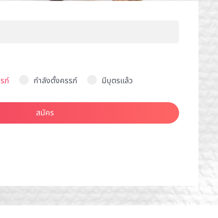
รภ์
กำลังตั้งครรภ์
มีบุตรแล้ว
สมัคร