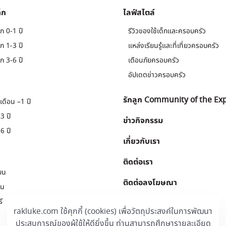
็ก
ไลฟ์สไตล์
ก 0-1 ปี
รีวิวของใช้เด็กและครอบครัว
ก 1-3 ปี
แหล่งเรียนรู้และที่เที่ยวครอบครัว
ก 3-6 ปี
เตือนภัยครอบครัว
อัปเดตข่าวครอบครัว
รักลูก Community of the Ex
เดือน –1 ปี
3 ปี
ข่าวกิจกรรม
6 ปี
เกี่ยวกับเรา
ติดต่อเรา
ยน
ติดต่อลงโฆษณา
ยน
ี
Download
.
rakluke.com ใช้คุกกี้ (cookies) เพื่อวัตถุประสงค์ในการพัฒนา
ประสบการณ์ของผู้ใช้ให้ดียิ่งขึ้น ท่านสามารถศึกษารายละเอียด