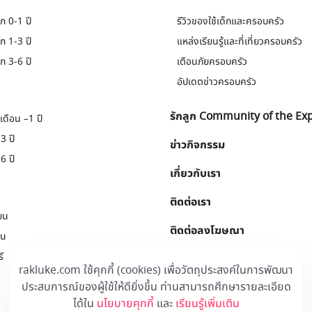
ก 0-1 ปี
รีวิวของใช้เด็กและครอบครัว
ก 1-3 ปี
แหล่งเรียนรู้และที่เที่ยวครอบครัว
ก 3-6 ปี
เตือนภัยครอบครัว
อัปเดตข่าวครอบครัว
รักลูก Community of the Ex
เดือน –1 ปี
3 ปี
ข่าวกิจกรรม
6 ปี
เกี่ยวกับเรา
ติดต่อเรา
ยน
ติดต่อลงโฆษณา
ยน
ี
Download
.
rakluke.com ใช้คุกกี้ (cookies) เพื่อวัตถุประสงค์ในการพัฒนา
ประสบการณ์ของผู้ใช้ให้ดียิ่งขึ้น ท่านสามารถศึกษารายละเอียด
ได้ใน
นโยบายคุกกี้
และ
เรียนรู้เพิ่มเติม