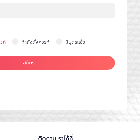
รภ์
กำลังตั้งครรภ์
มีบุตรแล้ว
สมัคร
ติดตามเราได้ที่