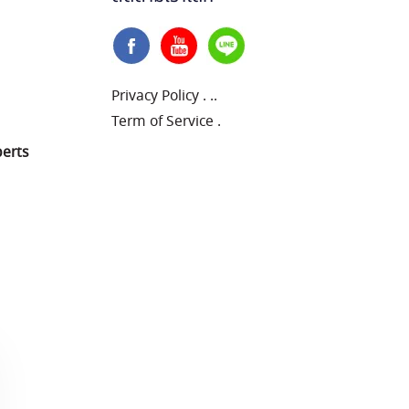
Privacy Policy
.
..
Term of Service
.
perts