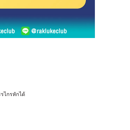
ด
รไกรหักได้