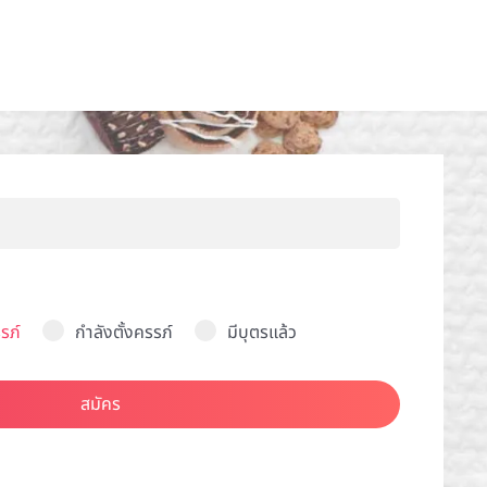
รภ์
กำลังตั้งครรภ์
มีบุตรแล้ว
สมัคร