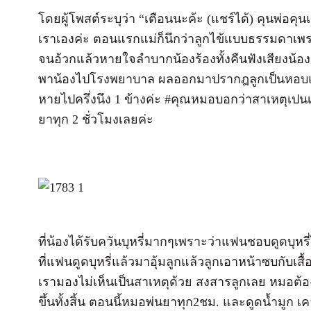
โดยผู้โพสต์ระบุว่า “เตือนนะค้ะ (แชร์ได้) คุนพ่อคุนแม
เราเองค่ะ ตอนแรกแม่ก็นึกว่าลูกไข้แบบธรรมดาเพ
จนอ้วกแล้วหายใจลำบากน้องร้องทั้งคืนฟังเสียงน้อ
พาน้องไปโรงพยาบาล ผลออกมาปรากฎลูกเป็นหอบและ
หายไปครึ่งนึง 1 ข้างค่ะ #คุณหมอบอกว่าสาเหตุเปนเ
ยาทุก 2 ชั่วโมงเลยค่ะ
ที่น้องได้รับควันบุหรี่มากๆเพราะว่าแฟนชอบดูดบุหรี่
ที่แฟนดูดบุหรี่แล้วมาอุ้มลูกแล้วลูกเอาหน้าซบกับเสื้อ
เรามองไม่เห็นเป็นสาเหตุด้วย สงสารลูกเลย หมอต้
ขึ้นทั้งสิ้น ตอนนี้หมอพ่นยาทุก2ชม. และดูดน้ำมูก เ