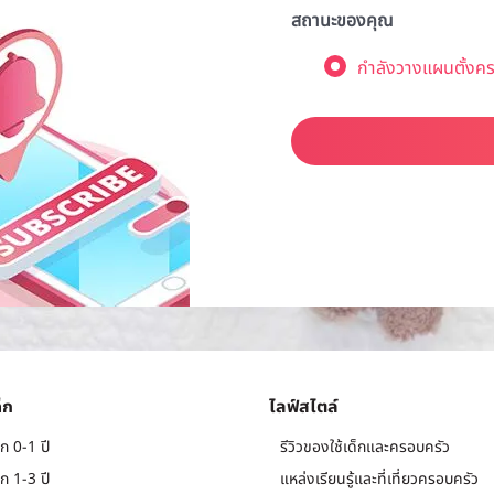
สถานะของคุณ
กำลังวางแผนตั้งคร
็ก
ไลฟ์สไตล์
ก 0-1 ปี
รีวิวของใช้เด็กและครอบครัว
ก 1-3 ปี
แหล่งเรียนรู้และที่เที่ยวครอบครัว