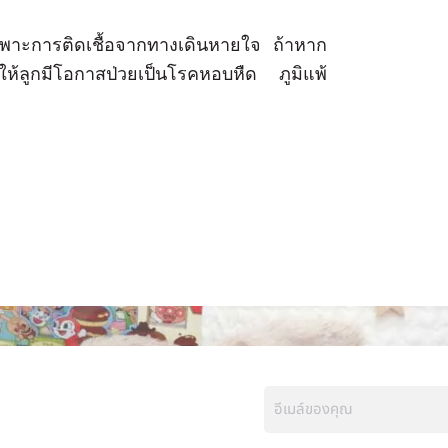
ฉพาะการติดเชื้อจากทางเดินหายใจ ถ้าหาก
ำให้ลูกมีโอกาสป่วยเป็นโรคหอบหืด ภูมิแพ้