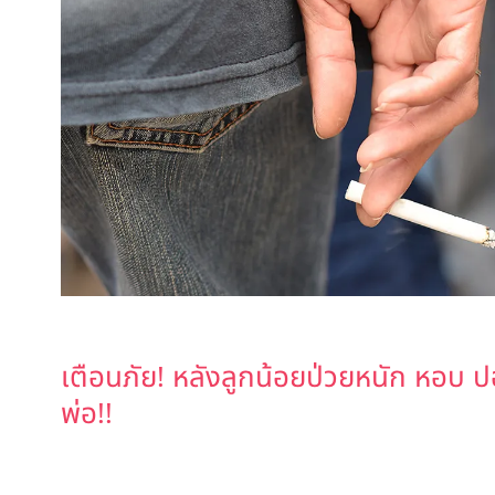
เตือนภัย! หลังลูกน้อยป่วยหนัก หอบ ปอด
พ่อ!!