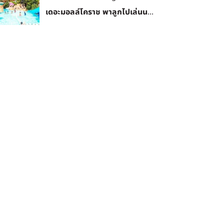
เดอะมอลล์โคราช พาลูกไปเล่นน...