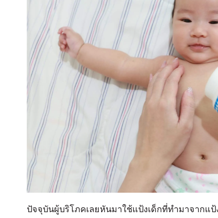
ปัจจุบันผู้บริโภคเลยหันมาใช้แป้งเด็กที่ทำมาจากแ