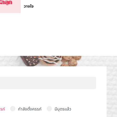
วางใจ
รภ์
กำลังตั้งครรภ์
มีบุตรแล้ว