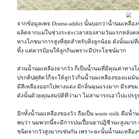
จากข้อมูลเพจ Drama-addict นั้นบอกว่าน้ำนมเหลือง
ผลิตจากแม่ในช่วงระยะเวลาสองสามวันแรกหลังคลอด
ทางโภชนาการสูงที่สุดสำหรับสิ่งลูกน้อย ดังนั้นแม่ท
ทิ้ง แต่ควรป้อนให้ลูกกินเพราะมีประโยชน์มาก
ส่วนน้ำนมเหลืองจากวัว ก็เป็นน้ำนมที่มีคุณค่าทาง
ปรกติปศุสัตว์ก็จะให้ลูกวัวกินน้ำนมเหลืองของแม่ม
มีสีเหลืองออกไปทางแดง มีกลิ่นฉุนแรงมาก มีรสขม
ดังนั้นด้วยคุณสมบัติที่ว่ามา ไม่สามารถเอาไปแปรรูป
อีกทั้งน้ำนมเหลืองของวัว ถือเป็น waste milk คือน้
พบว่า นมพวกนี้จะมีการปนเปื้อนยาปฎิชีวนะสูงมาก 
ชนิดจากวัวสูงมากเช่นกัน เพราะฉะนั้นน้ำนมเหลืองข