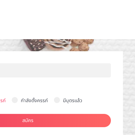
รภ์
กำลังตั้งครรภ์
มีบุตรแล้ว
สมัคร