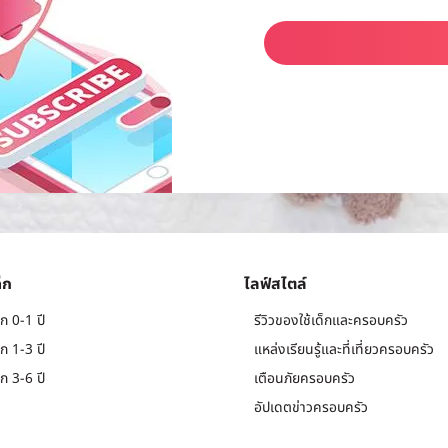
็ก
ไลฟ์สไตล์
ก 0-1 ปี
รีวิวของใช้เด็กและครอบครัว
ก 1-3 ปี
แหล่งเรียนรู้และที่เที่ยวครอบครัว
ก 3-6 ปี
เตือนภัยครอบครัว
อัปเดตข่าวครอบครัว