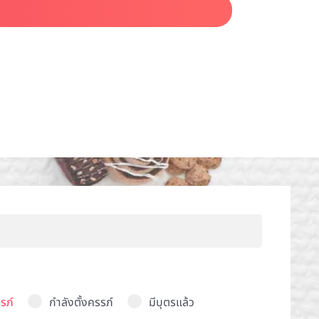
รภ์
กำลังตั้งครรภ์
มีบุตรแล้ว