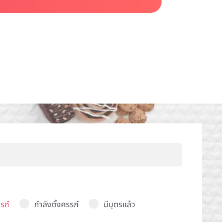
รภ์
กำลังตั้งครรภ์
มีบุตรแล้ว