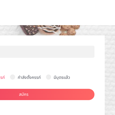
รภ์
กำลังตั้งครรภ์
มีบุตรแล้ว
สมัคร