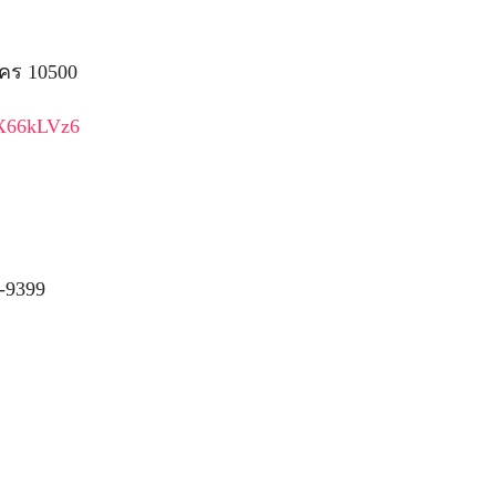
คร 10500
zX66kLVz6
7-9399