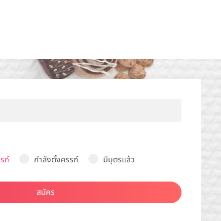
รภ์
กำลังตั้งครรภ์
มีบุตรแล้ว
สมัคร