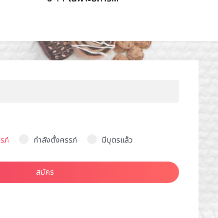
รภ์
กำลังตั้งครรภ์
มีบุตรแล้ว
สมัคร