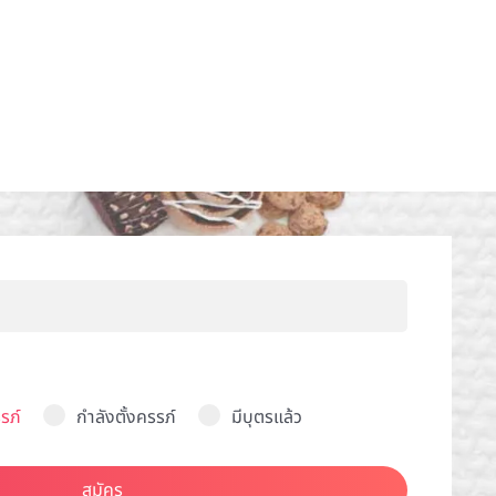
รภ์
กำลังตั้งครรภ์
มีบุตรแล้ว
สมัคร