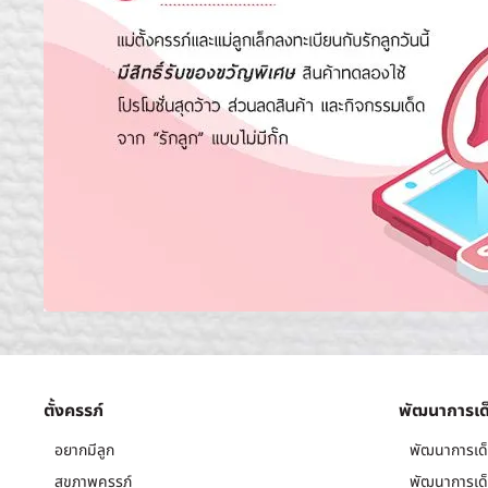
ตั้งครรภ์
พัฒนาการเด
อยากมีลูก
พัฒนาการเด็
สุขภาพครรภ์
พัฒนาการเด็