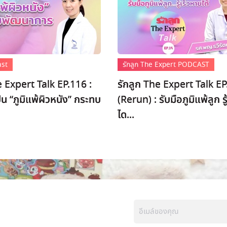
ast
รักลูก The Expert PODCAST
e Expert Talk EP.116 :
รักลูก The Expert Talk E
็น “ภูมิแพ้ผิวหนัง” กระทบ
(Rerun) : รับมือภูมิแพ้ลูก รู
ได...