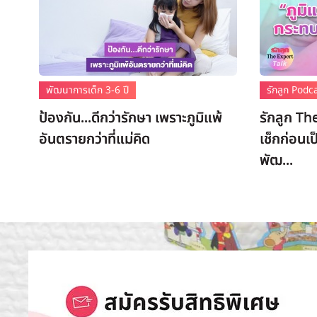
พัฒนาการเด็ก 3-6 ปี
รักลูก Podc
ป้องกัน...ดีกว่ารักษา เพราะภูมิแพ้
รักลูก Th
อันตรายกว่าที่แม่คิด
เช็กก่อนเป
พัฒ...