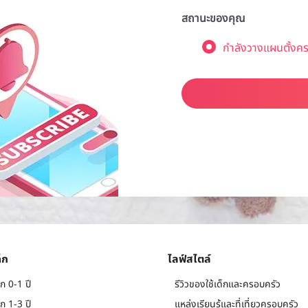
สถานะของคุณ
กำลังวางแผนตั้งคร
็ก
ไลฟ์สไตล์
ก 0-1 ปี
รีวิวของใช้เด็กและครอบครัว
ก 1-3 ปี
แหล่งเรียนรู้และที่เที่ยวครอบครัว