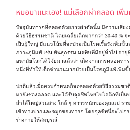
หมอมาแนะเอง! แม่เลือกผ่าคลอด เพิ่มคว
ปัจจุบันทารกที่คลอดด้วยการผ่าตัดนั้น มีความเสี่ย
ด้วยวิธีธรรมชาติ โดยเฉลี่ยเด็กมากกว่า 30-40 % จ
เป็นผู้ใหญ่ มีแนวโน้มที่จะป่วยเป็นโรคเรื้อรังเพิ่มขึ้
ภาวะภูมิแพ้ เช่น พันธุกรรม มลพิษที่มีอยู่ทั่วไป อายุ
อนามัยโลกได้วิจัยมาแล้วว่า เกิดจากการคลอดทารกโด
หนึ่งที่ทำให้เด็กจำนวนมากป่วยเป็นโรคภูมิแพ้เพิ่มขึ้
ปกติแล้วเมื่อครบกำหนดก็จะคลอดด้วยวิธีธรรมชาต
มายังช่องคลอด และได้รับจุลชีพโพรไบโอติกที่เป็น
ลำไส้ใหญ่ส่วนล่าง ใกล้ ๆ ทวารหนักของคุณแม่ รวมถ
เข้าทางปากและจมูกของทารก โดยจุลชีพนี้จะไปกระตุ
ร่างกายให้สมบูรณ์