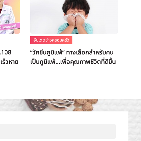
อัปเดตข่าวครอบครัว
P.108
“วัคซีนภูมิแพ้” ทางเลือกสำหรับคน
้เร็วหาย
เป็นภูมิแพ้…เพื่อคุณภาพชีวิตที่ดีขึ้น