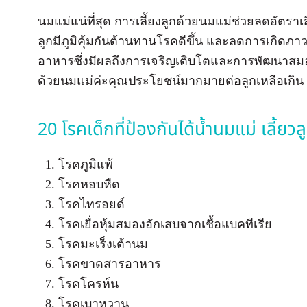
นมแม่แน่ที่สุด การเลี้ยงลูกด้วยนมแม่ช่วยลดอัตรา
ลูกมีภูมิคุ้มกันต้านทานโรคดีขึ้น และลดการเกิดภา
อาหารซึ่งมีผลถึงการเจริญเติบโตและการพัฒนาสมอง
ด้วยนมแม่ค่ะคุณประโยชน์มากมายต่อลูกเหลือเกิน
20 โรคเด็กที่ป้องกันได้น้ำนมแม่ เลี้ย
โรคภูมิแพ้
โรคหอบหืด
โรคไทรอยด์
โรคเยื่อหุ้มสมองอักเสบจากเชื้อแบคทีเรีย
โรคมะเร็งเต้านม
โรคขาดสารอาหาร
โรคโครห์น
โรคเบาหวาน