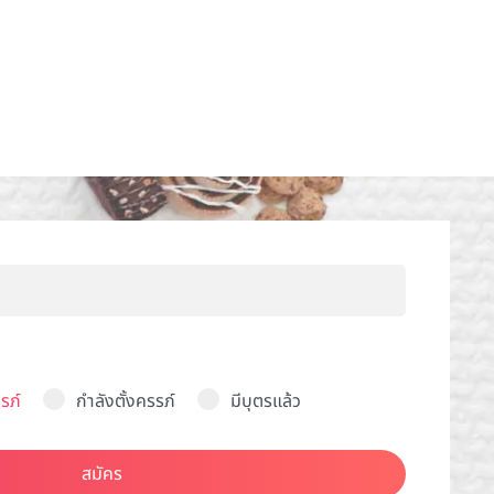
รภ์
กำลังตั้งครรภ์
มีบุตรแล้ว
สมัคร