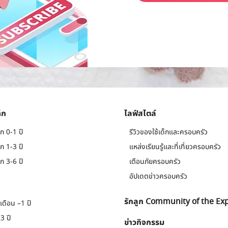
็ก
ไลฟ์สไตล์
ก 0-1 ปี
รีวิวของใช้เด็กและครอบครัว
ก 1-3 ปี
แหล่งเรียนรู้และที่เที่ยวครอบครัว
ก 3-6 ปี
เตือนภัยครอบครัว
อัปเดตข่าวครอบครัว
รักลูก Community of the Ex
เดือน –1 ปี
3 ปี
ข่าวกิจกรรม