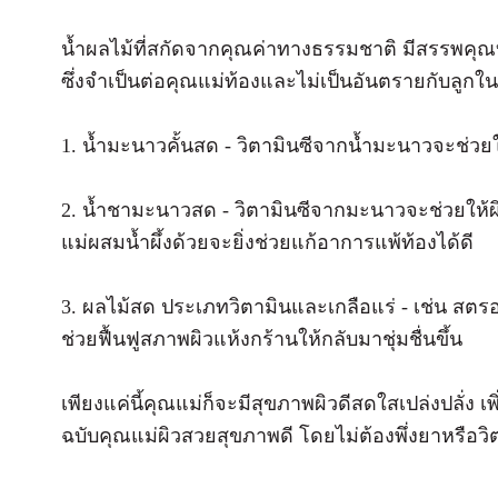
น้ำผลไม้ที่สกัดจากคุณค่าทางธรรมชาติ มีสรรพคุ
ซึ่งจำเป็นต่อคุณแม่ท้องและไม่เป็นอันตรายกับลูกใน
1. น้ำมะนาวคั้นสด - วิตามินซีจากน้ำมะนาวจะช่วย
2. น้ำชามะนาวสด - วิตามินซีจากมะนาวจะช่วยให้
แม่ผสมน้ำผึ้งด้วยจะยิ่งช่วยแก้อาการแพ้ท้องได้ดี
3. ผลไม้สด ประเภทวิตามินและเกลือแร่ - เช่น สตรอว์เ
ช่วยฟื้นฟูสภาพผิวแห้งกร้านให้กลับมาชุ่มชื่นขึ้น
เพียงแค่นี้คุณแม่ก็จะมีสุขภาพผิวดีสดใสเปล่งปลั่ง 
ฉบับคุณแม่ผิวสวยสุขภาพดี โดยไม่ต้องพึ่งยาหรือวิต