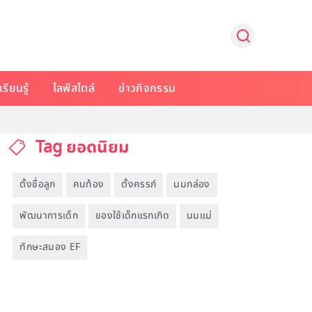
รียนรู้
ไลฟ์สไตล์
ข่าวกิจกรรม
Tag ยอดนิยม
ตั้งชื่อลูก
คนท้อง
ตั้งครรภ์
นมกล่อง
พัฒนาการเด็ก
ของใช้เด็กแรกเกิด
นมแม่
ทักษะสมอง EF