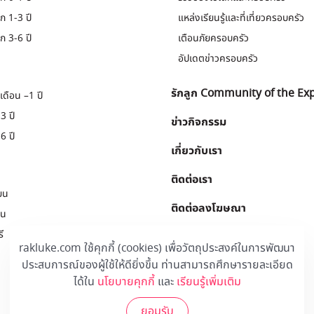
ก 1-3 ปี
แหล่งเรียนรู้และที่เที่ยวครอบครัว
ก 3-6 ปี
เตือนภัยครอบครัว
อัปเดตข่าวครอบครัว
รักลูก Community of the Ex
เดือน –1 ปี
3 ปี
ข่าวกิจกรรม
6 ปี
เกี่ยวกับเรา
ติดต่อเรา
ยน
ติดต่อลงโฆษณา
ยน
ี
Download
.
rakluke.com ใช้คุกกี้ (cookies) เพื่อวัตถุประสงค์ในการพัฒนา
ประสบการณ์ของผู้ใช้ให้ดียิ่งขึ้น ท่านสามารถศึกษารายละเอียด
ได้ใน
นโยบายคุกกี้
และ
เรียนรู้เพิ่มเติม
ยอมรับ