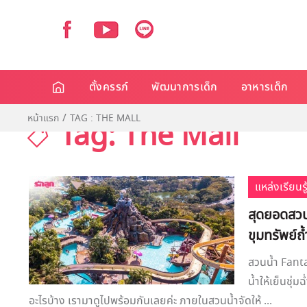
ตั้งครรภ์
พัฒนาการเด็ก
อาหารเด็ก
หน้าแรก
TAG : THE MALL
Tag: The Mall
แหล่งเรียนรู
สุดยอดสวน
ขุมทรัพย์ถ้
สวนน้ำ Fanta
น้ำให้เย็นชุ่
อะไรบ้าง เรามาดูไปพร้อมกันเลยค่ะ ภายในสวนน้ำจัดให้ ...