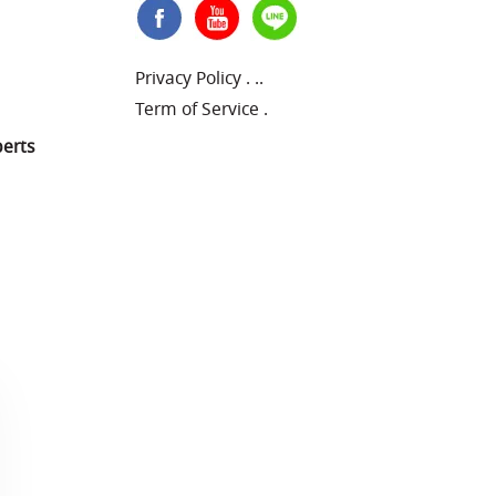
Privacy Policy
.
..
Term of Service
.
perts