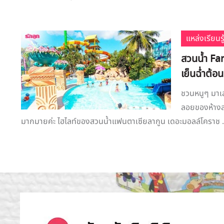
แหล่งเรียนรู
สวนน้ำ Fa
เย็นฉ่ำต้อ
ชวนหนูๆ มาเล่
ลอยของห้างสร
มากมายค่ะ ไฮไลท์ของสวนน้ำแฟนตาเซียลากูน เดอะมอลล์โคราช .