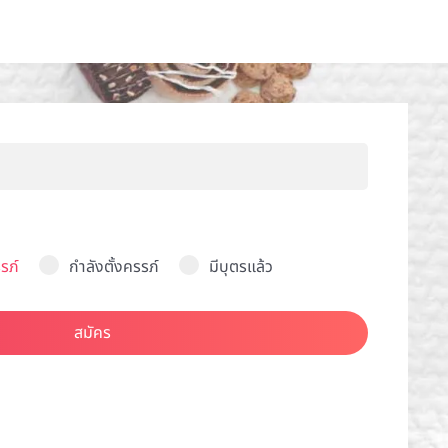
รภ์
กำลังตั้งครรภ์
มีบุตรแล้ว
สมัคร