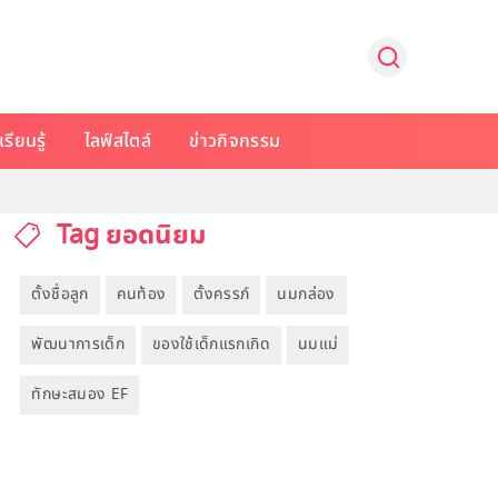
รียนรู้
ไลฟ์สไตล์
ข่าวกิจกรรม
Tag ยอดนิยม
ตั้งชื่อลูก
คนท้อง
ตั้งครรภ์
นมกล่อง
พัฒนาการเด็ก
ของใช้เด็กแรกเกิด
นมแม่
ทักษะสมอง EF