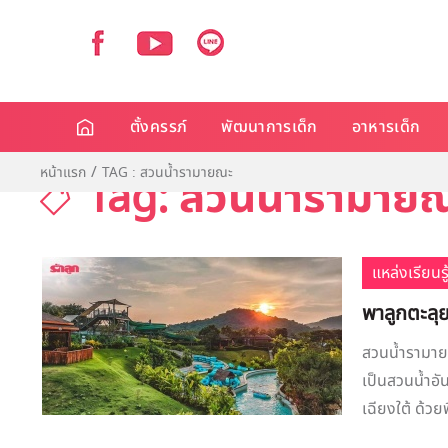
ตั้งครรภ์
พัฒนาการเด็ก
อาหารเด็ก
หน้าแรก
TAG : สวนน้ำรามายณะ
Tag: สวนน้ำรามาย
แหล่งเรียนรู
พาลูกตะลุย
สวนน้ำรามายณ
เป็นสวนน้ำอั
เฉียงใต้ ด้วย