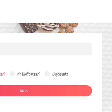
รภ์
กำลังตั้งครรภ์
มีบุตรแล้ว
สมัคร