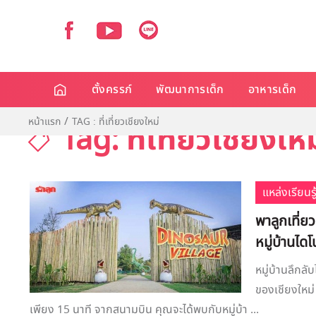
ตั้งครรภ์
พัฒนาการเด็ก
อาหารเด็ก
หน้าแรก
TAG : ที่เที่ยวเชียงใหม่
Tag: ที่เที่ยวเชียงใหม
แหล่งเรียนรู
พาลูกเที่ย
หมู่บ้านไดโ
หมู่บ้านลึกลั
ของเชียงใหม่ 
เพียง 15 นาที จากสนามบิน คุณจะได้พบกับหมู่บ้า ...