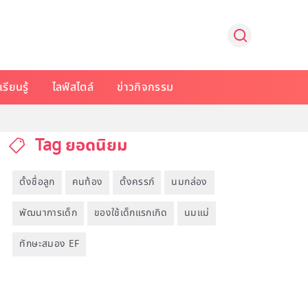
รียนรู้
ไลฟ์สไตล์
ข่าวกิจกรรม
Tag ยอดนิยม
ตั้งชื่อลูก
คนท้อง
ตั้งครรภ์
นมกล่อง
พัฒนาการเด็ก
ของใช้เด็กแรกเกิด
นมแม่
ทักษะสมอง EF