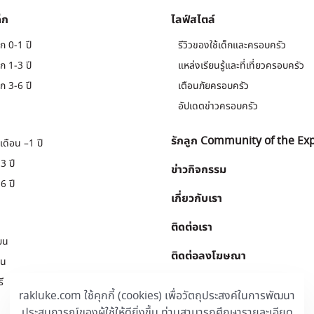
็ก
ไลฟ์สไตล์
ก 0-1 ปี
รีวิวของใช้เด็กและครอบครัว
ก 1-3 ปี
แหล่งเรียนรู้และที่เที่ยวครอบครัว
ก 3-6 ปี
เตือนภัยครอบครัว
อัปเดตข่าวครอบครัว
รักลูก Community of the Ex
เดือน –1 ปี
3 ปี
ข่าวกิจกรรม
6 ปี
เกี่ยวกับเรา
ติดต่อเรา
ยน
ติดต่อลงโฆษณา
ยน
ี
Download
.
rakluke.com ใช้คุกกี้ (cookies) เพื่อวัตถุประสงค์ในการพัฒนา
ประสบการณ์ของผู้ใช้ให้ดียิ่งขึ้น ท่านสามารถศึกษารายละเอียด