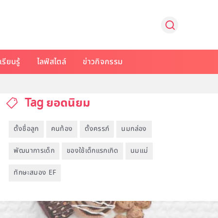
รียนรู้
ไลฟ์สไตล์
ข่าวกิจกรรม
Tag ยอดนิยม
ตั้งชื่อลูก
คนท้อง
ตั้งครรภ์
นมกล่อง
พัฒนาการเด็ก
ของใช้เด็กแรกเกิด
นมแม่
ทักษะสมอง EF