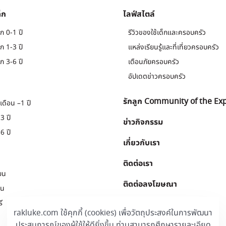
็ก
ไลฟ์สไตล์
ก 0-1 ปี
รีวิวของใช้เด็กและครอบครัว
ก 1-3 ปี
แหล่งเรียนรู้และที่เที่ยวครอบครัว
ก 3-6 ปี
เตือนภัยครอบครัว
อัปเดตข่าวครอบครัว
รักลูก Community of the Ex
เดือน –1 ปี
3 ปี
ข่าวกิจกรรม
6 ปี
เกี่ยวกับเรา
ติดต่อเรา
ยน
ติดต่อลงโฆษณา
ยน
ี
Download
.
rakluke.com ใช้คุกกี้ (cookies) เพื่อวัตถุประสงค์ในการพัฒนา
ประสบการณ์ของผู้ใช้ให้ดียิ่งขึ้น ท่านสามารถศึกษารายละเอียด