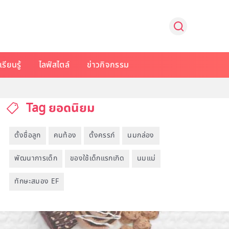
รียนรู้
ไลฟ์สไตล์
ข่าวกิจกรรม
Tag ยอดนิยม
ตั้งชื่อลูก
คนท้อง
ตั้งครรภ์
นมกล่อง
พัฒนาการเด็ก
ของใช้เด็กแรกเกิด
นมแม่
ทักษะสมอง EF