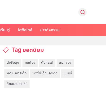
รียนรู้
ไลฟ์สไตล์
ข่าวกิจกรรม
Tag ยอดนิยม
ตั้งชื่อลูก
คนท้อง
ตั้งครรภ์
นมกล่อง
พัฒนาการเด็ก
ของใช้เด็กแรกเกิด
นมแม่
ทักษะสมอง EF