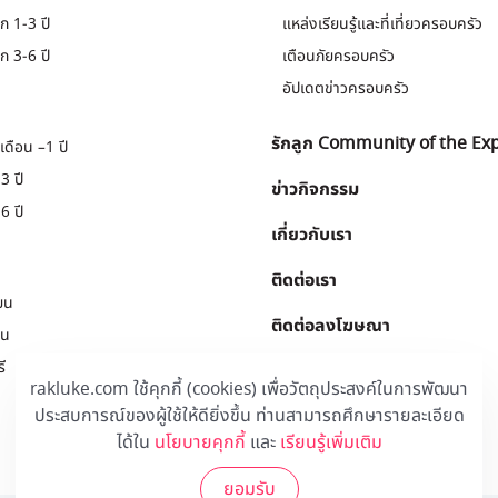
ก 1-3 ปี
แหล่งเรียนรู้และที่เที่ยวครอบครัว
ก 3-6 ปี
เตือนภัยครอบครัว
อัปเดตข่าวครอบครัว
รักลูก Community of the Ex
เดือน –1 ปี
3 ปี
ข่าวกิจกรรม
6 ปี
เกี่ยวกับเรา
ติดต่อเรา
ยน
ติดต่อลงโฆษณา
ยน
ี
Download
.
rakluke.com ใช้คุกกี้ (cookies) เพื่อวัตถุประสงค์ในการพัฒนา
ประสบการณ์ของผู้ใช้ให้ดียิ่งขึ้น ท่านสามารถศึกษารายละเอียด
ได้ใน
นโยบายคุกกี้
และ
เรียนรู้เพิ่มเติม
ยอมรับ