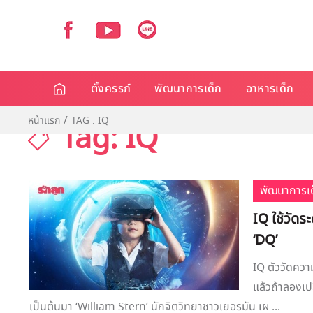
ตั้งครรภ์
พัฒนาการเด็ก
อาหารเด็ก
หน้าแรก
TAG : IQ
Tag: IQ
พัฒนาการเด
IQ ใช้วัดร
‘DQ’
IQ ตัววัดควา
แล้วถ้าลองเปล
เป็นต้นมา ‘William Stern’ นักจิตวิทยาชาวเยอรมัน เผ ...