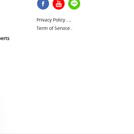
Privacy Policy
.
..
Term of Service
.
perts