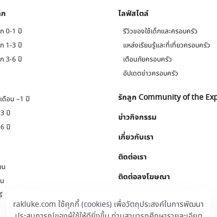
็ก
ไลฟ์สไตล์
ก 0-1 ปี
รีวิวของใช้เด็กและครอบครัว
ก 1-3 ปี
แหล่งเรียนรู้และที่เที่ยวครอบครัว
ก 3-6 ปี
เตือนภัยครอบครัว
อัปเดตข่าวครอบครัว
รักลูก Community of the Ex
เดือน –1 ปี
3 ปี
ข่าวกิจกรรม
6 ปี
เกี่ยวกับเรา
ติดต่อเรา
ยน
ติดต่อลงโฆษณา
ยน
ี
Download
.
rakluke.com ใช้คุกกี้ (cookies) เพื่อวัตถุประสงค์ในการพัฒนา
ประสบการณ์ของผู้ใช้ให้ดียิ่งขึ้น ท่านสามารถศึกษารายละเอียด