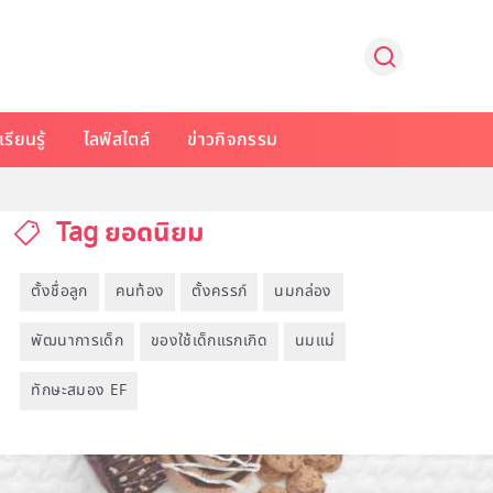
รียนรู้
ไลฟ์สไตล์
ข่าวกิจกรรม
Tag ยอดนิยม
ตั้งชื่อลูก
คนท้อง
ตั้งครรภ์
นมกล่อง
พัฒนาการเด็ก
ของใช้เด็กแรกเกิด
นมแม่
ทักษะสมอง EF