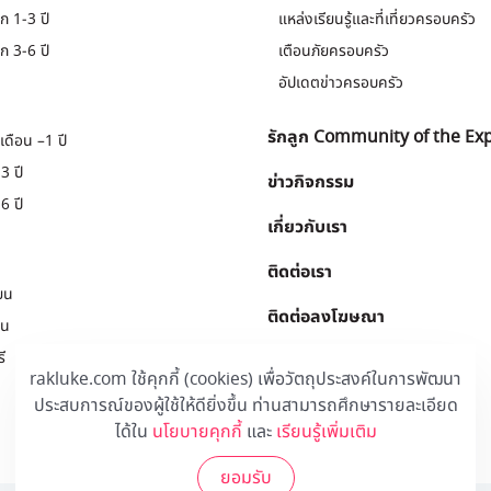
ก 1-3 ปี
แหล่งเรียนรู้และที่เที่ยวครอบครัว
ก 3-6 ปี
เตือนภัยครอบครัว
อัปเดตข่าวครอบครัว
รักลูก Community of the Ex
เดือน –1 ปี
3 ปี
ข่าวกิจกรรม
6 ปี
เกี่ยวกับเรา
ติดต่อเรา
ยน
ติดต่อลงโฆษณา
ยน
ี
Download
.
rakluke.com ใช้คุกกี้ (cookies) เพื่อวัตถุประสงค์ในการพัฒนา
ประสบการณ์ของผู้ใช้ให้ดียิ่งขึ้น ท่านสามารถศึกษารายละเอียด
ได้ใน
นโยบายคุกกี้
และ
เรียนรู้เพิ่มเติม
ยอมรับ