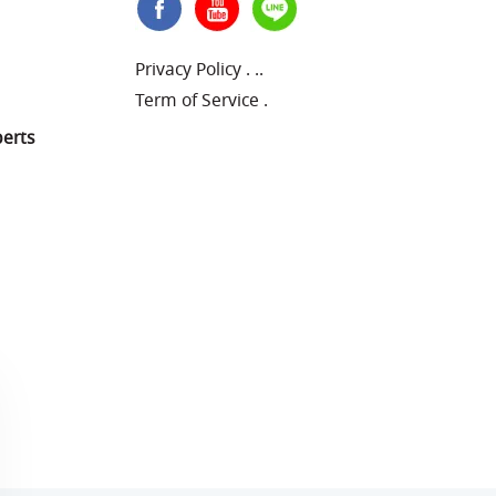
Privacy Policy
.
..
Term of Service
.
perts