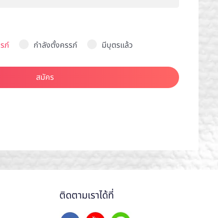
รภ์
กำลังตั้งครรภ์
มีบุตรแล้ว
สมัคร
ติดตามเราได้ที่