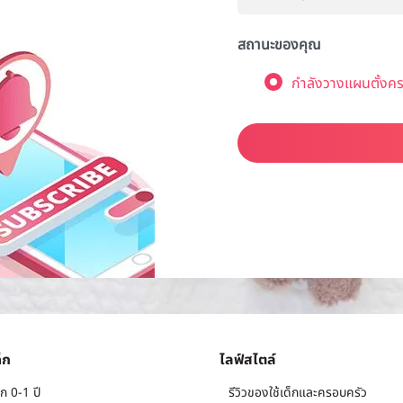
สถานะของคุณ
กำลังวางแผนตั้งคร
็ก
ไลฟ์สไตล์
ก 0-1 ปี
รีวิวของใช้เด็กและครอบครัว