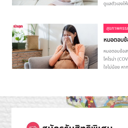
ดูแลตัวเองให
สุขภาพครรภ
หมอตอบข้อ
หมอตอบข้อสงส
โคโรน่า (COV
ใจไม่น้อย หาก