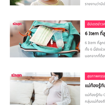
รายงานว่ามีเด็
อัปเดตข่าว
6 Item ที่
6 Item ที่ลู
ทั้ง 6 นี้ยัง
นอกจากที่ต้
สุขภาพครรภ
แม่ท้องรู้
แม่ท้องรู้ทั
กลุ่มแม่ท้องถ