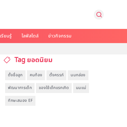
รียนรู้
ไลฟ์สไตล์
ข่าวกิจกรรม
Tag ยอดนิยม
ตั้งชื่อลูก
คนท้อง
ตั้งครรภ์
นมกล่อง
พัฒนาการเด็ก
ของใช้เด็กแรกเกิด
นมแม่
ทักษะสมอง EF