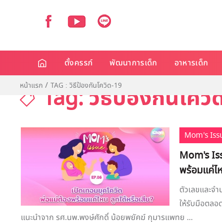
ตั้งครรภ์
พัฒนาการเด็ก
อาหารเด็ก
หน้าแรก
TAG : วิธีป้องกันโควิด-19
Tag: วิธีป้องกันโควิ
Mom's Iss
Mom's Iss
พร้อมแค่ไห
ตัวเลขและจำนว
ให้รับมือตลอ
แนะนำจาก รศ.นพ.พงษ์ศักดิ์ น้อยพยัคฆ์ กุมารแพทย ...