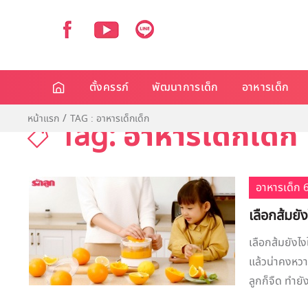
ตั้งครรภ์
พัฒนาการเด็ก
อาหารเด็ก
หน้าแรก
TAG : อาหารเด็กเด็ก
Tag: อาหารเด็กเด็ก
อาหารเด็ก 6
เลือกส้มยั
เลือกส้มยังไง
แล้วน่าคงหวา
ลูกก็จืด ทำยัง