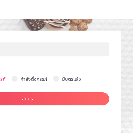
รภ์
กำลังตั้งครรภ์
มีบุตรแล้ว
สมัคร