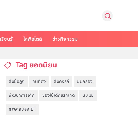
รียนรู้
ไลฟ์สไตล์
ข่าวกิจกรรม
Tag ยอดนิยม
ตั้งชื่อลูก
คนท้อง
ตั้งครรภ์
นมกล่อง
พัฒนาการเด็ก
ของใช้เด็กแรกเกิด
นมแม่
ทักษะสมอง EF