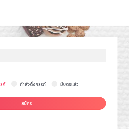
รภ์
กำลังตั้งครรภ์
มีบุตรแล้ว
สมัคร