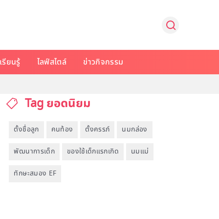
รียนรู้
ไลฟ์สไตล์
ข่าวกิจกรรม
Tag ยอดนิยม
ตั้งชื่อลูก
คนท้อง
ตั้งครรภ์
นมกล่อง
พัฒนาการเด็ก
ของใช้เด็กแรกเกิด
นมแม่
ทักษะสมอง EF