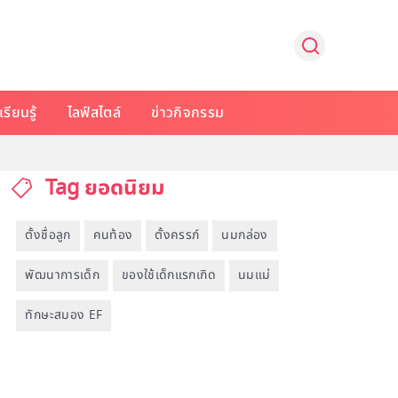
รียนรู้
ไลฟ์สไตล์
ข่าวกิจกรรม
Tag ยอดนิยม
ตั้งชื่อลูก
คนท้อง
ตั้งครรภ์
นมกล่อง
พัฒนาการเด็ก
ของใช้เด็กแรกเกิด
นมแม่
ทักษะสมอง EF