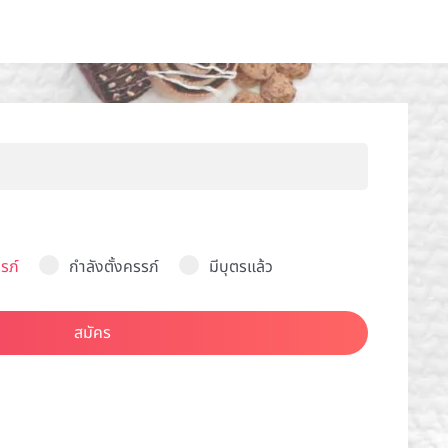
รภ์
กำลังตั้งครรภ์
มีบุตรแล้ว
สมัคร