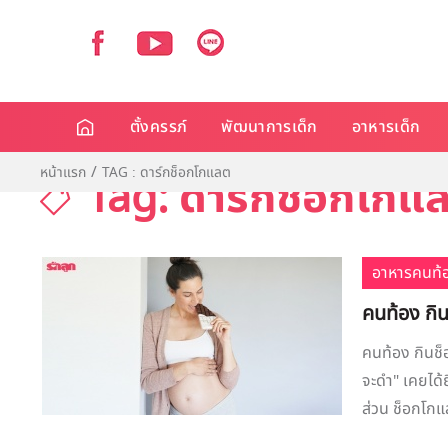
ตั้งครรภ์
พัฒนาการเด็ก
อาหารเด็ก
หน้าแรก
TAG : ดาร์กช็อกโกแลต
Tag: ดาร์กช็อกโกแ
อาหารคนท้
คนท้อง กิ
คนท้อง กินช็
จะดำ" เคยได้ย
ส่วน ช็อกโกแ