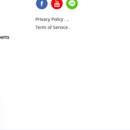
Privacy Policy
.
..
Term of Service
.
perts