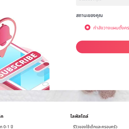
สถานะของคุณ
กำลังวางแผนตั้งคร
็ก
ไลฟ์สไตล์
ก 0-1 ปี
รีวิวของใช้เด็กและครอบครัว