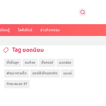
รียนรู้
ไลฟ์สไตล์
ข่าวกิจกรรม
Tag ยอดนิยม
ตั้งชื่อลูก
คนท้อง
ตั้งครรภ์
นมกล่อง
พัฒนาการเด็ก
ของใช้เด็กแรกเกิด
นมแม่
ทักษะสมอง EF