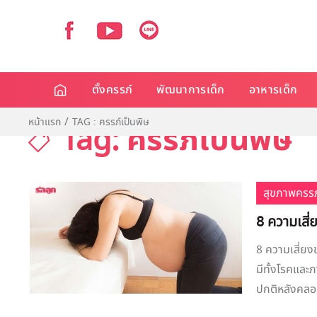
ตั้งครรภ์
พัฒนาการเด็ก
อาหารเด็ก
หน้าแรก
TAG : ครรภ์เป็นพิษ
Tag: ครรภ์เป็นพิษ
สุขภาพครรภ
8 ความเสี
8 ความเสี่ยง
มีทั้งโรคแล
ปกติหลังคลอด