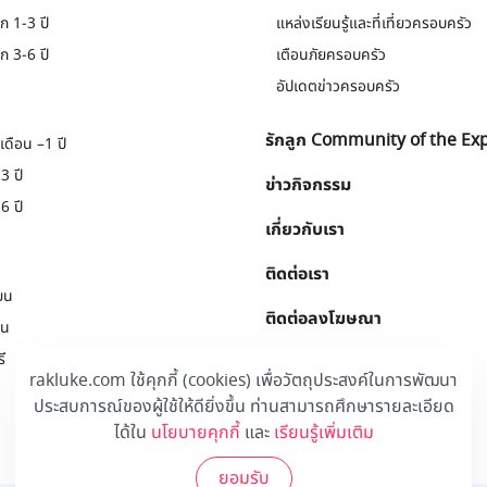
ก 1-3 ปี
แหล่งเรียนรู้และที่เที่ยวครอบครัว
ก 3-6 ปี
เตือนภัยครอบครัว
อัปเดตข่าวครอบครัว
รักลูก Community of the Ex
เดือน –1 ปี
3 ปี
ข่าวกิจกรรม
6 ปี
เกี่ยวกับเรา
ติดต่อเรา
ยน
ติดต่อลงโฆษณา
ยน
ี
Download
.
rakluke.com ใช้คุกกี้ (cookies) เพื่อวัตถุประสงค์ในการพัฒนา
ประสบการณ์ของผู้ใช้ให้ดียิ่งขึ้น ท่านสามารถศึกษารายละเอียด
ได้ใน
นโยบายคุกกี้
และ
เรียนรู้เพิ่มเติม
ยอมรับ