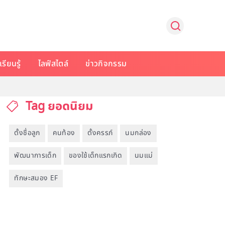
รียนรู้
ไลฟ์สไตล์
ข่าวกิจกรรม
Tag ยอดนิยม
ตั้งชื่อลูก
คนท้อง
ตั้งครรภ์
นมกล่อง
พัฒนาการเด็ก
ของใช้เด็กแรกเกิด
นมแม่
ทักษะสมอง EF