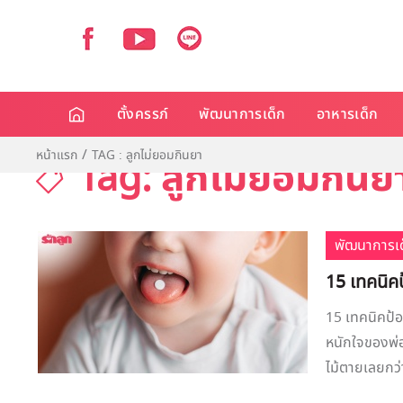
ตั้งครรภ์
พัฒนาการเด็ก
อาหารเด็ก
หน้าแรก
TAG : ลูกไม่ยอมกินยา
Tag: ลูกไม่ยอมกินย
พัฒนาการเด
15 เทคนิค
15 เทคนิคป้อ
หนักใจของพ่อ
ไม้ตายเลยกว่า