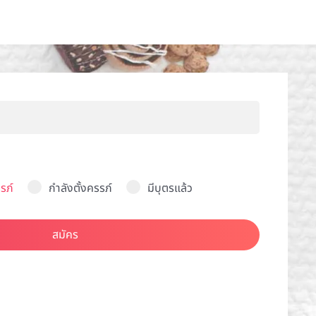
รภ์
กำลังตั้งครรภ์
มีบุตรแล้ว
สมัคร