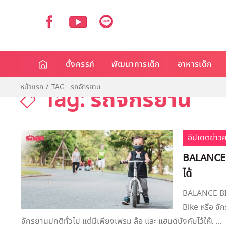
ตั้งครรภ์
พัฒนาการเด็ก
อาหารเด็ก
หน้าแรก
TAG : รถจักรยาน
Tag: รถจักรยาน
อัปเดตข่าว
BALANCE B
ได้
BALANCE BIKE
Bike หรือ จัก
จักรยานปกติทั่วไป แต่มีเพียงเฟรม ล้อ และ แฮนด์บังคับไว้ให้เ ...