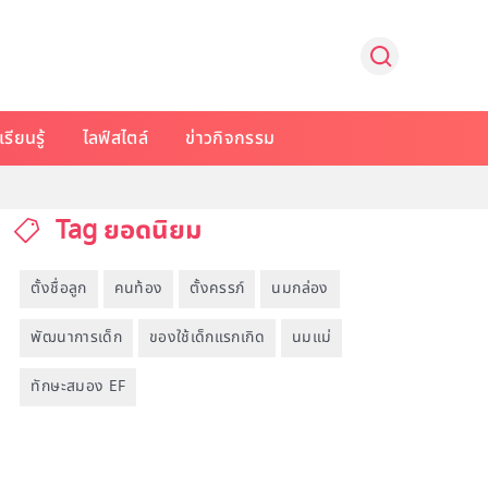
รียนรู้
ไลฟ์สไตล์
ข่าวกิจกรรม
Tag ยอดนิยม
ตั้งชื่อลูก
คนท้อง
ตั้งครรภ์
นมกล่อง
พัฒนาการเด็ก
ของใช้เด็กแรกเกิด
นมแม่
ทักษะสมอง EF