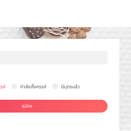
รภ์
กำลังตั้งครรภ์
มีบุตรแล้ว
สมัคร