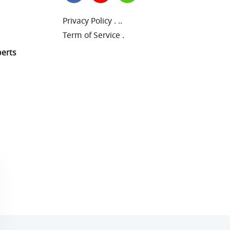
Privacy Policy
.
..
Term of Service
.
perts