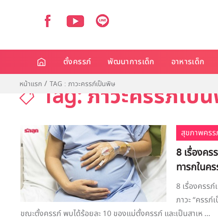
ตั้งครรภ์
พัฒนาการเด็ก
อาหารเด็ก
หน้าแรก
TAG : ภาวะครรภ์เป็นพิษ
Tag: ภาวะครรภ์เป็น
สุขภาพครรภ
8 เรื่องครร
ทารกในครร
8 เรื่องครรภ์
ภาวะ “ครรภ์เ
ขณะตั้งครรภ์ พบได้ร้อยละ 10 ของแม่ตั้งครรภ์ และเป็นสาเห ...