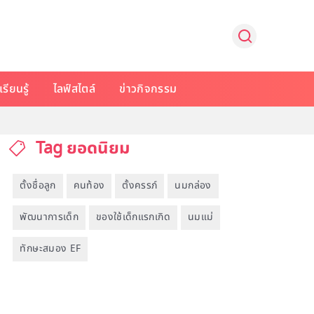
รียนรู้
ไลฟ์สไตล์
ข่าวกิจกรรม
Tag ยอดนิยม
ตั้งชื่อลูก
คนท้อง
ตั้งครรภ์
นมกล่อง
พัฒนาการเด็ก
ของใช้เด็กแรกเกิด
นมแม่
ทักษะสมอง EF