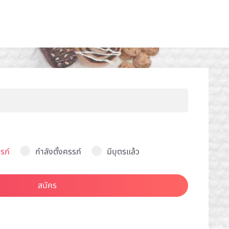
รภ์
กำลังตั้งครรภ์
มีบุตรแล้ว
สมัคร