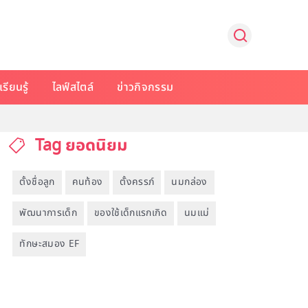
รียนรู้
ไลฟ์สไตล์
ข่าวกิจกรรม
Tag ยอดนิยม
ตั้งชื่อลูก
คนท้อง
ตั้งครรภ์
นมกล่อง
พัฒนาการเด็ก
ของใช้เด็กแรกเกิด
นมแม่
ทักษะสมอง EF