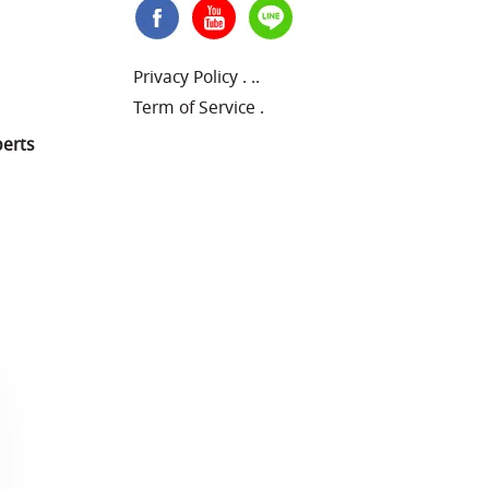
Privacy Policy
.
..
Term of Service
.
perts