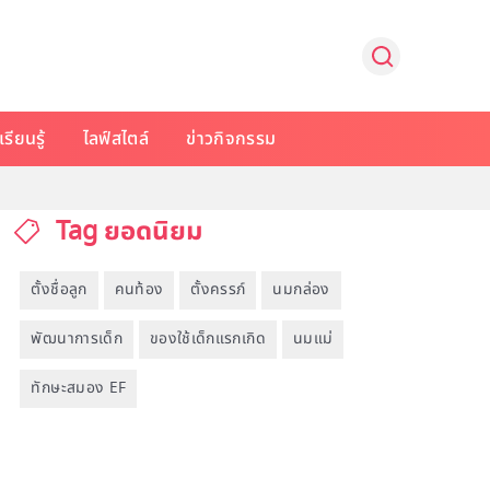
รียนรู้
ไลฟ์สไตล์
ข่าวกิจกรรม
Tag ยอดนิยม
ตั้งชื่อลูก
คนท้อง
ตั้งครรภ์
นมกล่อง
พัฒนาการเด็ก
ของใช้เด็กแรกเกิด
นมแม่
ทักษะสมอง EF