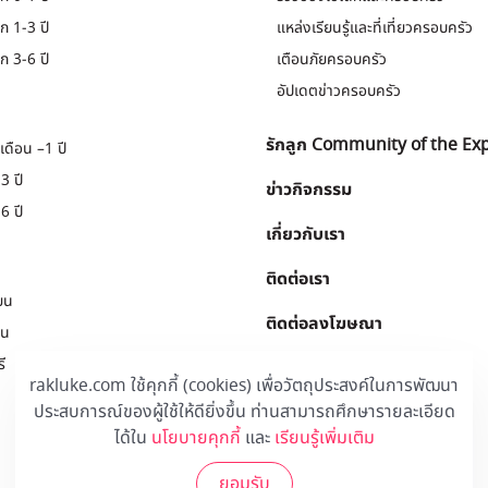
ก 1-3 ปี
แหล่งเรียนรู้และที่เที่ยวครอบครัว
ก 3-6 ปี
เตือนภัยครอบครัว
อัปเดตข่าวครอบครัว
รักลูก Community of the Ex
เดือน –1 ปี
3 ปี
ข่าวกิจกรรม
6 ปี
เกี่ยวกับเรา
ติดต่อเรา
ยน
ติดต่อลงโฆษณา
ยน
ี
Download
.
rakluke.com ใช้คุกกี้ (cookies) เพื่อวัตถุประสงค์ในการพัฒนา
ประสบการณ์ของผู้ใช้ให้ดียิ่งขึ้น ท่านสามารถศึกษารายละเอียด
ได้ใน
นโยบายคุกกี้
และ
เรียนรู้เพิ่มเติม
ยอมรับ