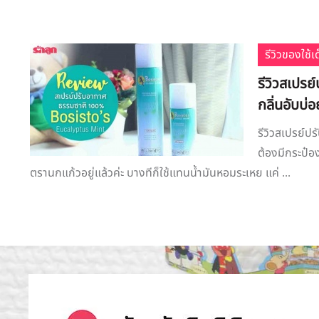
รีวิวของใช้
รีวิวสเปรย
กลิ่นอับบ่อ
รีวิวสเปรย์ป
ต้องมีกระป๋อง
ตรานกแก้วอยู่แล้วค่ะ บางทีก็ใช้แทนน้ำมันหอมระเหย แค่ ...