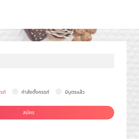
รภ์
กำลังตั้งครรภ์
มีบุตรแล้ว
สมัคร