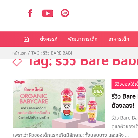
ตั้งครรภ์
พัฒนาการเด็ก
อาหารเด็ก
หน้าแรก
TAG : รีวิว BARE BABI
Tag: รีวิว Bare Bab
รีวิวของใช้
รีวิว Bare 
ต้องลอง!
รีวิว Bare Ba
ดูแลผิวของเด
เพราะว่าผิวของเด็กแรกเกิดมีลักษณะทั้งบอบบาง และแห้ง ...