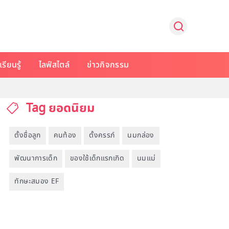
รียนรู้
ไลฟ์สไตล์
ข่าวกิจกรรม
Tag ยอดนิยม
ตั้งชื่อลูก
คนท้อง
ตั้งครรภ์
นมกล่อง
พัฒนาการเด็ก
ของใช้เด็กแรกเกิด
นมแม่
ทักษะสมอง EF