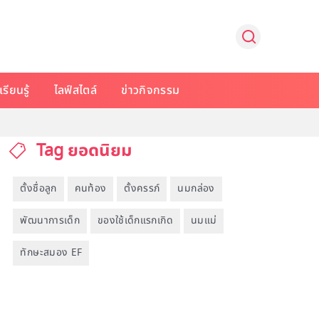
รียนรู้
ไลฟ์สไตล์
ข่าวกิจกรรม
Tag ยอดนิยม
ตั้งชื่อลูก
คนท้อง
ตั้งครรภ์
นมกล่อง
พัฒนาการเด็ก
ของใช้เด็กแรกเกิด
นมแม่
ทักษะสมอง EF