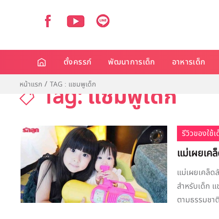
ตั้งครรภ์
พัฒนาการเด็ก
อาหารเด็ก
หน้าแรก
TAG : แชมพูเด็ก
Tag: แชมพูเด็ก
รีวิวของใช้
แม่เผยเคล
แม่เผยเคล็ด
สำหรับเด็ก แช
ตามธรรมชาติ ป