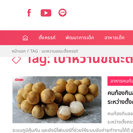
ตั้งครรภ์
พัฒนาการเด็ก
อาหารเด็ก
หน้าแรก
TAG : เบาหวานขณะตั้งครรภ์
Tag: เบาหวานขณะตั
อาหารคนท้
คนท้องกินล
ระหว่างตั้
คนท้องกินลอง
ระหว่างตั้งค
ระบบภูมิคุ้มกัน และยังมีไฟเบอร์ที่ช่วยให้ระบบขับถ่ายทำงานได้ดี ช่