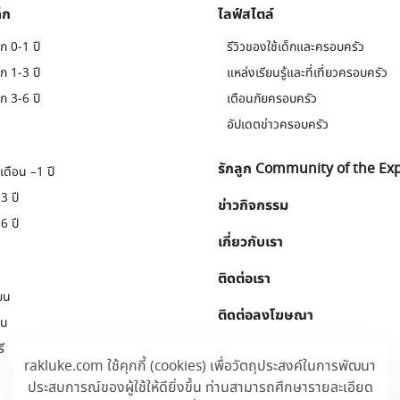
็ก
ไลฟ์สไตล์
ก 0-1 ปี
รีวิวของใช้เด็กและครอบครัว
ก 1-3 ปี
แหล่งเรียนรู้และที่เที่ยวครอบครัว
ก 3-6 ปี
เตือนภัยครอบครัว
อัปเดตข่าวครอบครัว
รักลูก Community of the Ex
เดือน –1 ปี
3 ปี
ข่าวกิจกรรม
6 ปี
เกี่ยวกับเรา
ติดต่อเรา
ยน
ติดต่อลงโฆษณา
ยน
ี
Download
.
rakluke.com ใช้คุกกี้ (cookies) เพื่อวัตถุประสงค์ในการพัฒนา
ประสบการณ์ของผู้ใช้ให้ดียิ่งขึ้น ท่านสามารถศึกษารายละเอียด