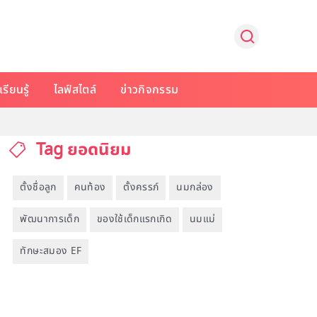
รียนรู้
ไลฟ์สไตล์
ข่าวกิจกรรม
Tag ยอดนิยม
ตั้งชื่อลูก
คนท้อง
ตั้งครรภ์
นมกล่อง
พัฒนาการเด็ก
ของใช้เด็กแรกเกิด
นมแม่
ทักษะสมอง EF