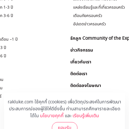
ก 1-3 ปี
แหล่งเรียนรู้และที่เที่ยวครอบครัว
ก 3-6 ปี
เตือนภัยครอบครัว
อัปเดตข่าวครอบครัว
รักลูก Community of the Ex
เดือน –1 ปี
3 ปี
ข่าวกิจกรรม
6 ปี
เกี่ยวกับเรา
ติดต่อเรา
ยน
ติดต่อลงโฆษณา
ยน
ี
Download
.
rakluke.com ใช้คุกกี้ (cookies) เพื่อวัตถุประสงค์ในการพัฒนา
ประสบการณ์ของผู้ใช้ให้ดียิ่งขึ้น ท่านสามารถศึกษารายละเอียด
ได้ใน
นโยบายคุกกี้
และ
เรียนรู้เพิ่มเติม
ยอมรับ