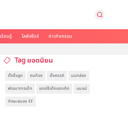
รียนรู้
ไลฟ์สไตล์
ข่าวกิจกรรม
Tag ยอดนิยม
ตั้งชื่อลูก
คนท้อง
ตั้งครรภ์
นมกล่อง
พัฒนาการเด็ก
ของใช้เด็กแรกเกิด
นมแม่
ทักษะสมอง EF