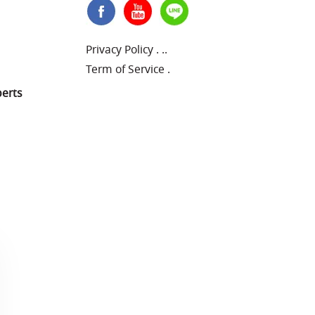
Privacy Policy
.
..
Term of Service
.
perts