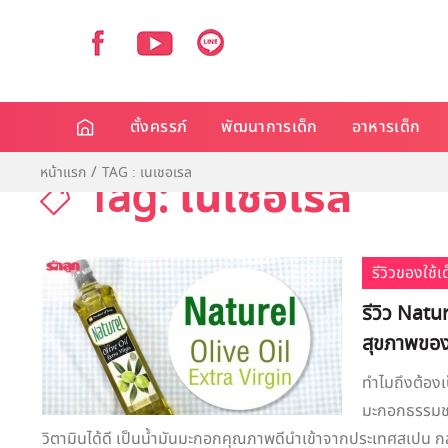
ตั้งครรภ์
พัฒนาการเด็ก
อาหารเด็ก
หน้าแรก
TAG : เนเชอเรล
Tag: เนเชอเรล
รีวิวของใช้
รีวิว Natur
สุขภาพของ
ทำไมถึงต้องเ
มะกอกธรรมชาต
วิตามินได้ดี เป็นน้ำมันมะกอกคุณภาพดีนำเข้าจากประเทศสเปน กล