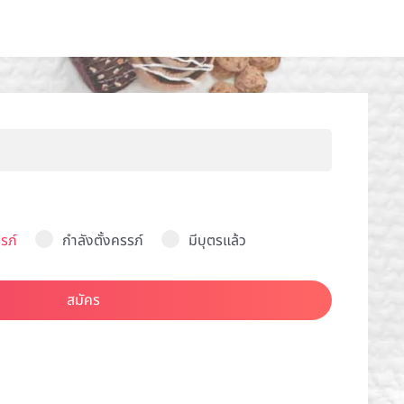
รภ์
กำลังตั้งครรภ์
มีบุตรแล้ว
สมัคร