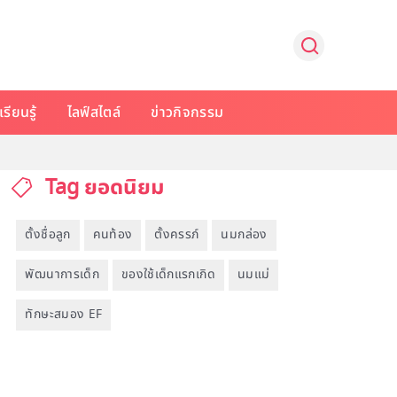
รียนรู้
ไลฟ์สไตล์
ข่าวกิจกรรม
Tag ยอดนิยม
ตั้งชื่อลูก
คนท้อง
ตั้งครรภ์
นมกล่อง
พัฒนาการเด็ก
ของใช้เด็กแรกเกิด
นมแม่
ทักษะสมอง EF