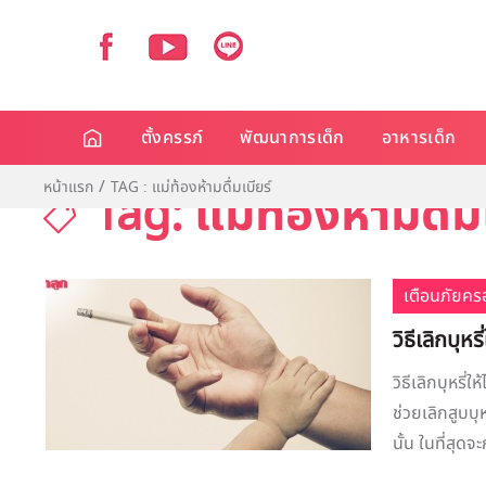
ตั้งครรภ์
พัฒนาการเด็ก
อาหารเด็ก
หน้าแรก
TAG : แม่ท้องห้ามดื่มเบียร์
Tag: แม่ท้องห้ามดื่ม
เตือนภัยคร
วิธีเลิกบุห
วิธีเลิกบุหรี
ช่วยเลิกสูบบุ
นั้น ในที่สุด