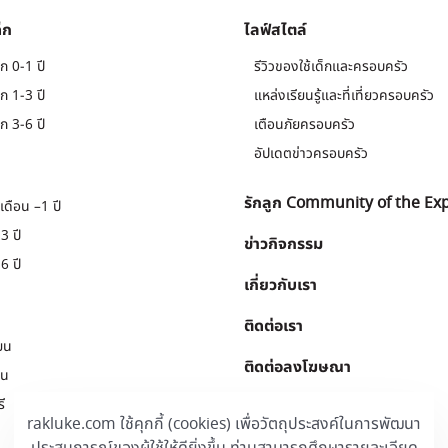
็ก
ไลฟ์สไตล์
ก 0-1 ปี
รีวิวของใช้เด็กและครอบครัว
ก 1-3 ปี
แหล่งเรียนรู้และที่เที่ยวครอบครัว
ก 3-6 ปี
เตือนภัยครอบครัว
อัปเดตข่าวครอบครัว
รักลูก Community of the Ex
เดือน –1 ปี
3 ปี
ข่าวกิจกรรม
6 ปี
เกี่ยวกับเรา
ติดต่อเรา
ยน
ติดต่อลงโฆษณา
ยน
ี
Download
.
rakluke.com ใช้คุกกี้ (cookies) เพื่อวัตถุประสงค์ในการพัฒนา