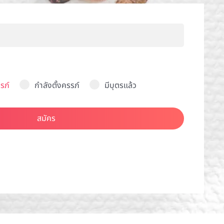
รภ์
กำลังตั้งครรภ์
มีบุตรแล้ว
สมัคร