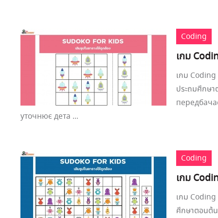
Coding
เกม Codin
เกม Coding 
ประถมศึกษาต
передбачає
уточнює дета ...
Coding
เกม Codin
เกม Coding ซ
ศึกษาตอนต้น,