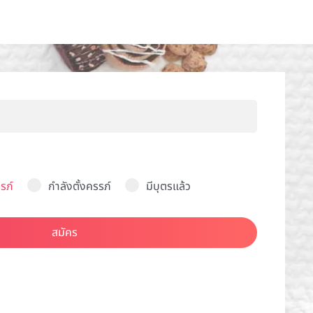
รภ์
กำลังตั้งครรภ์
มีบุตรแล้ว
สมัคร