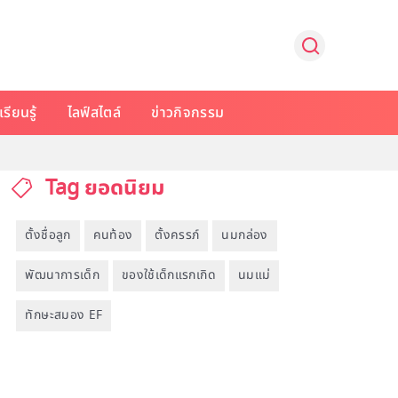
รียนรู้
ไลฟ์สไตล์
ข่าวกิจกรรม
Tag ยอดนิยม
ตั้งชื่อลูก
คนท้อง
ตั้งครรภ์
นมกล่อง
พัฒนาการเด็ก
ของใช้เด็กแรกเกิด
นมแม่
ทักษะสมอง EF