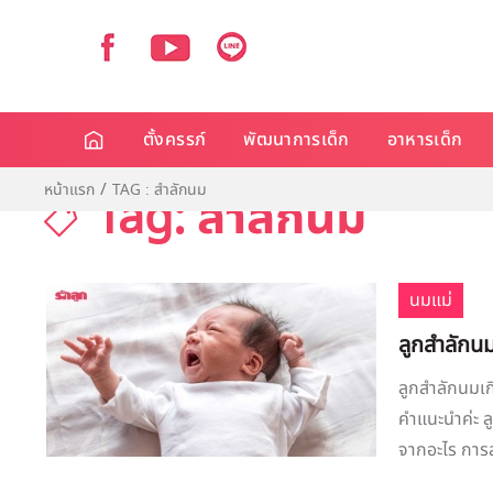
ตั้งครรภ์
พัฒนาการเด็ก
อาหารเด็ก
หน้าแรก
TAG : สำลักนม
Tag: สำลักนม
นมแม่
ลูกสำลักนม
ลูกสำลักนมเก
คำแนะนำค่ะ ล
จากอะไร การส