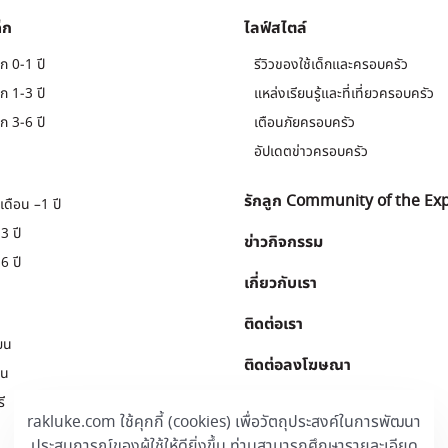
็ก
ไลฟ์สไตล์
ก 0-1 ปี
รีวิวของใช้เด็กและครอบครัว
ก 1-3 ปี
แหล่งเรียนรู้และที่เที่ยวครอบครัว
ก 3-6 ปี
เตือนภัยครอบครัว
อัปเดตข่าวครอบครัว
รักลูก Community of the Ex
เดือน –1 ปี
3 ปี
ข่าวกิจกรรม
6 ปี
เกี่ยวกับเรา
ติดต่อเรา
ยน
ติดต่อลงโฆษณา
ยน
ี
Download
.
rakluke.com ใช้คุกกี้ (cookies) เพื่อวัตถุประสงค์ในการพัฒนา
ประสบการณ์ของผู้ใช้ให้ดียิ่งขึ้น ท่านสามารถศึกษารายละเอียด