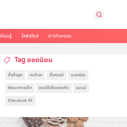
รียนรู้
ไลฟ์สไตล์
ข่าวกิจกรรม
Tag ยอดนิยม
ตั้งชื่อลูก
คนท้อง
ตั้งครรภ์
นมกล่อง
พัฒนาการเด็ก
ของใช้เด็กแรกเกิด
นมแม่
ทักษะสมอง EF