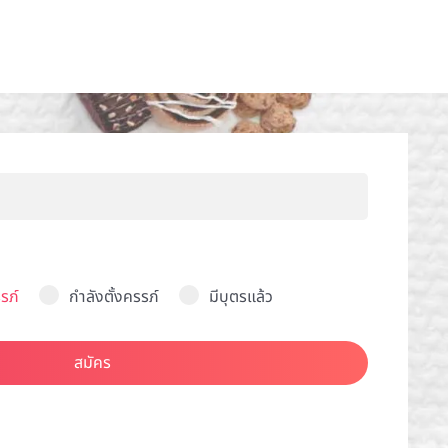
รภ์
กำลังตั้งครรภ์
มีบุตรแล้ว
สมัคร