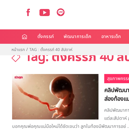
ตั้งครรภ์
พัฒนาการเด็ก
อาหารเด็ก
หน้าแรก
TAG : ตั้งครรภ์ 40 สัปดาห์
Tag: ตั้งครรภ์ 40 สั
สุขภาพครรภ
คลิปพัฒนา
ส่องท้องแม
คลิปพัฒนาการ
แต่ละสัปดาห์
บอกคุณพ่อคุณแม่มือใหม่ได้ชัดเจนว่า ลูกในท้องมีพัฒนาการอย่ ..