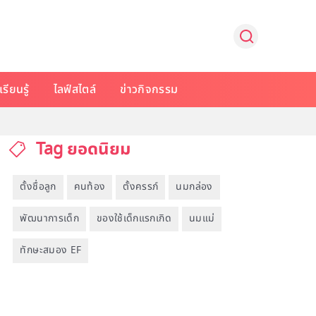
รียนรู้
ไลฟ์สไตล์
ข่าวกิจกรรม
Tag ยอดนิยม
ตั้งชื่อลูก
คนท้อง
ตั้งครรภ์
นมกล่อง
พัฒนาการเด็ก
ของใช้เด็กแรกเกิด
นมแม่
ทักษะสมอง EF