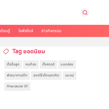
รียนรู้
ไลฟ์สไตล์
ข่าวกิจกรรม
Tag ยอดนิยม
ตั้งชื่อลูก
คนท้อง
ตั้งครรภ์
นมกล่อง
พัฒนาการเด็ก
ของใช้เด็กแรกเกิด
นมแม่
ทักษะสมอง EF