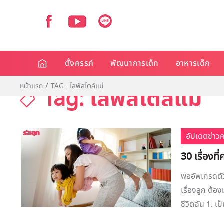
ตั้งครรภ์
พัฒนาการเด็ก
อาหารเด็ก
หน้าแรก
TAG : ไลฟ์สไตล์แม่
Tag: ไลฟ์สไตล์แม่
อัปเดตข่าว
30 เรื่องที
พออัพเกรดตัว
เรื่องลูก ต้อ
ชีวิตฉัน 1. เ