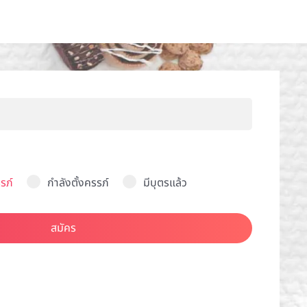
รภ์
กำลังตั้งครรภ์
มีบุตรแล้ว
สมัคร