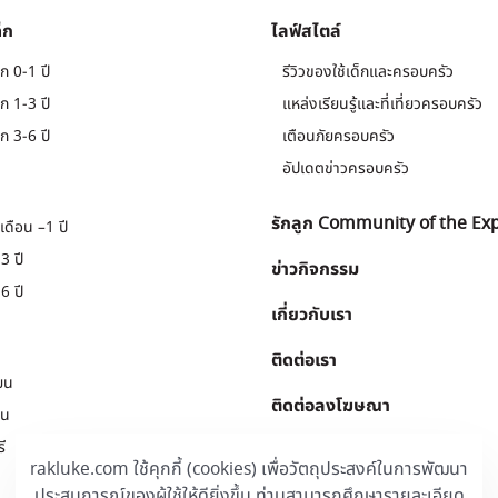
็ก
ไลฟ์สไตล์
ก 0-1 ปี
รีวิวของใช้เด็กและครอบครัว
ก 1-3 ปี
แหล่งเรียนรู้และที่เที่ยวครอบครัว
ก 3-6 ปี
เตือนภัยครอบครัว
อัปเดตข่าวครอบครัว
รักลูก Community of the Ex
เดือน –1 ปี
3 ปี
ข่าวกิจกรรม
6 ปี
เกี่ยวกับเรา
ติดต่อเรา
ยน
ติดต่อลงโฆษณา
ยน
ี
Download
.
rakluke.com ใช้คุกกี้ (cookies) เพื่อวัตถุประสงค์ในการพัฒนา
ประสบการณ์ของผู้ใช้ให้ดียิ่งขึ้น ท่านสามารถศึกษารายละเอียด