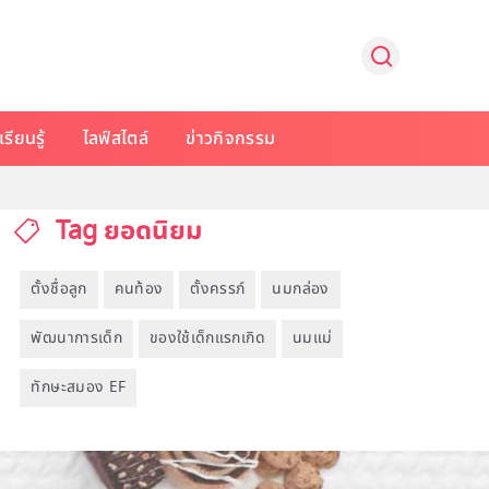
รียนรู้
ไลฟ์สไตล์
ข่าวกิจกรรม
Tag ยอดนิยม
ตั้งชื่อลูก
คนท้อง
ตั้งครรภ์
นมกล่อง
พัฒนาการเด็ก
ของใช้เด็กแรกเกิด
นมแม่
ทักษะสมอง EF