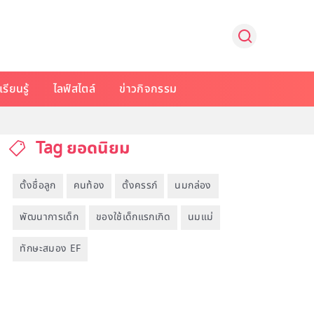
รียนรู้
ไลฟ์สไตล์
ข่าวกิจกรรม
Tag ยอดนิยม
ตั้งชื่อลูก
คนท้อง
ตั้งครรภ์
นมกล่อง
พัฒนาการเด็ก
ของใช้เด็กแรกเกิด
นมแม่
ทักษะสมอง EF