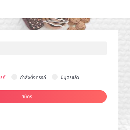
รภ์
กำลังตั้งครรภ์
มีบุตรแล้ว
สมัคร