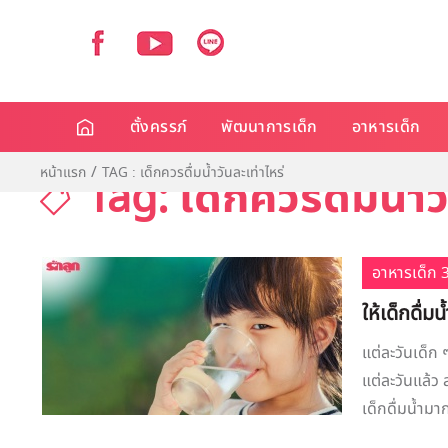
ตั้งครรภ์
พัฒนาการเด็ก
อาหารเด็ก
หน้าแรก
TAG : เด็กควรดื่มน้ำวันละเท่าไหร่
Tag: เด็กควรดื่มน้ำว
อาหารเด็ก 3
ให้เด็กดื่
แต่ละวันเด็ก
แต่ละวันแล้ว
เด็กดื่มน้ำม