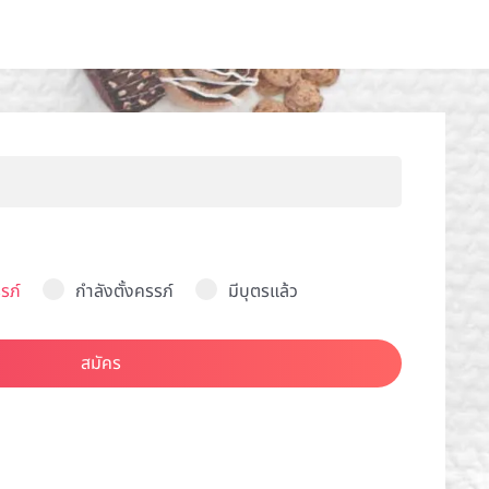
รภ์
กำลังตั้งครรภ์
มีบุตรแล้ว
สมัคร