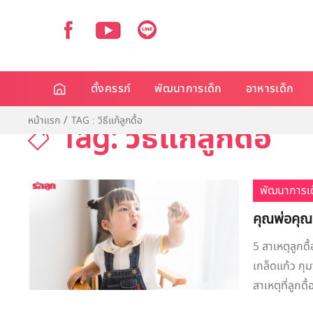
ตั้งครรภ์
พัฒนาการเด็ก
อาหารเด็ก
หน้าแรก
TAG : วิธีแก้ลูกดื้อ
Tag: วิธีแก้ลูกดื้อ
พัฒนาการเด
คุณพ่อคุณแม
5 สาเหตุลูกดื
เกล็ดแก้ว กุม
สาเหตุที่ลูกดื้