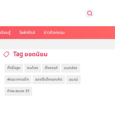
รียนรู้
ไลฟ์สไตล์
ข่าวกิจกรรม
Tag ยอดนิยม
ตั้งชื่อลูก
คนท้อง
ตั้งครรภ์
นมกล่อง
พัฒนาการเด็ก
ของใช้เด็กแรกเกิด
นมแม่
ทักษะสมอง EF