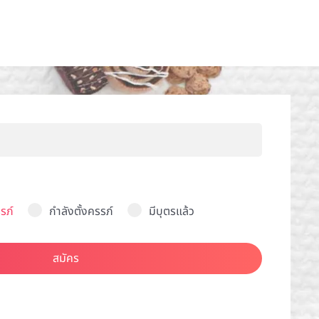
รภ์
กำลังตั้งครรภ์
มีบุตรแล้ว
สมัคร