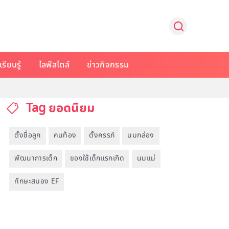
รียนรู้
ไลฟ์สไตล์
ข่าวกิจกรรม
Tag ยอดนิยม
ตั้งชื่อลูก
คนท้อง
ตั้งครรภ์
นมกล่อง
พัฒนาการเด็ก
ของใช้เด็กแรกเกิด
นมแม่
ทักษะสมอง EF