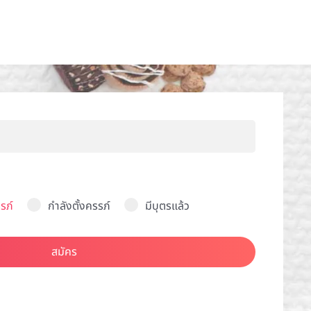
รภ์
กำลังตั้งครรภ์
มีบุตรแล้ว
สมัคร