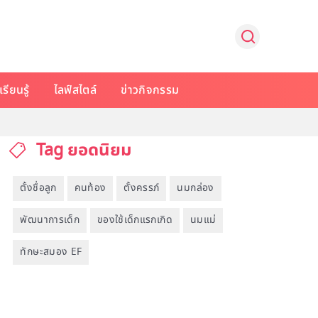
รียนรู้
ไลฟ์สไตล์
ข่าวกิจกรรม
Tag ยอดนิยม
ตั้งชื่อลูก
คนท้อง
ตั้งครรภ์
นมกล่อง
พัฒนาการเด็ก
ของใช้เด็กแรกเกิด
นมแม่
ทักษะสมอง EF